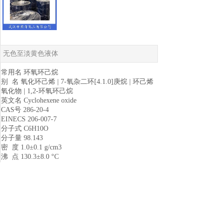
无色至淡黄色液体
常用名 环氧环己烷
别 名 氧化环己烯 | 7-氧杂二环[4.1.0]庚烷 | 环己烯
氧化物 | 1,2-环氧环己烷
英文名 Cyclohexene oxide
CAS号 286-20-4
EINECS 206-007-7
分子式 C6H10O
分子量 98.143
密 度 1.0±0.1 g/cm3
沸 点 130.3±8.0 °C
熔 点 -40 °C
闪 点 27.2±0.0 °C
性 状 无色至淡黄色液体
溶解性 不溶于水，可溶于醇
用 途
1.是表面活性剂、橡胶助剂的原料