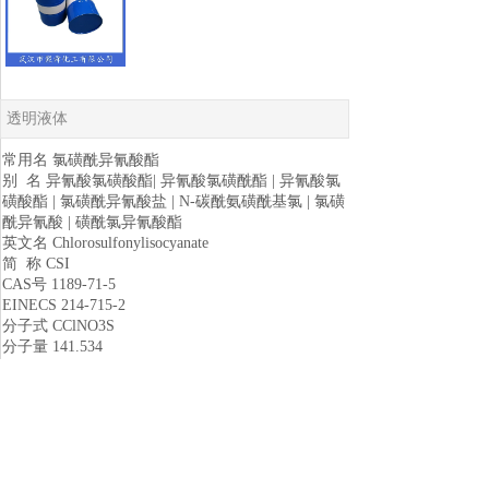
透明液体
常用名 氯磺酰异氰酸酯
别 名 异氰酸氯磺酸酯| 异氰酸氯磺酰酯 | 异氰酸氯
磺酸酯 | 氯磺酰异氰酸盐 | N-碳酰氨磺酰基氯 | 氯磺
酰异氰酸 | 磺酰氯异氰酸酯
英文名 Chlorosulfonylisocyanate
简 称 CSI
CAS号 1189-71-5
EINECS 214-715-2
分子式 CClNO3S
分子量 141.534
密 度 1.8±0.1 g/cm3
沸 点 107.0±9.0 °C
熔 点 −44 °C
闪 点 18.5±18.7 °C
性 状 透明液体
溶解性 稍微溶于水的