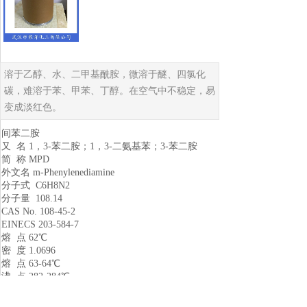
溶于乙醇、水、二甲基酰胺，微溶于醚、四氯化
碳，难溶于苯、甲苯、丁醇。在空气中不稳定，易
变成淡红色。
间苯二胺
又 名 1，3-苯二胺；1，3-二氨基苯；3-苯二胺
简 称 MPD
外文名 m-Phenylenediamine
分子式 C6H8N2
分子量 108.14
CAS No. 108-45-2
EINECS 203-584-7
熔 点 62℃
密 度 1.0696
熔 点 63-64℃
沸 点 282-284℃
性 状 白色针状结晶.
溶解度 溶于乙醇、水、二甲基酰胺，微溶于醚、四