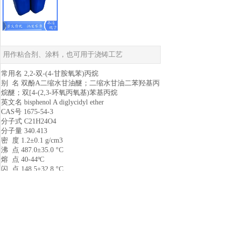
用作粘合剂、涂料，也可用于浇铸工艺
常用名 2,2-双-(4-甘胺氧苯)丙烷
别 名 双酚A二缩水甘油醚；二缩水甘油二苯羟基丙
烷醚；双[4-(2,3-环氧丙氧基)苯基丙烷
英文名 bisphenol A diglycidyl ether
CAS号 1675-54-3
分子式 C21H24O4
分子量 340.413
密 度 1.2±0.1 g/cm3
沸 点 487.0±35.0 °C
熔 点 40-44ºC
闪 点 148.5±32.8 °C
性 状 无色或淡黄色棕色液体
溶解性 不溶于水
用 途
1.用作粘合剂，也可用于浇铸工艺
2.广泛用于制备各种涂料，如粉末涂料、溶剂型涂