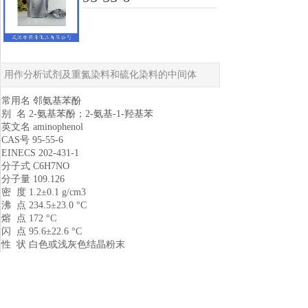
用作分析试剂及重氮染料和硫化染料的中间体
常用名 邻氨基苯酚
别 名 2-氨基苯酚；2-氨基-1-羟基苯
英文名 aminophenol
CAS号 95-55-6
EINECS 202-431-1
分子式 C6H7NO
分子量 109.126
密 度 1.2±0.1 g/cm3
沸 点 234.5±23.0 °C
熔 点 172 °C
闪 点 95.6±22.6 °C
性 状 白色或浅灰色结晶粉末
溶解性 溶于冷水、乙醇、苯
用 途 用作分析试剂及重氮染料和硫化染料的中间
体
生产方法