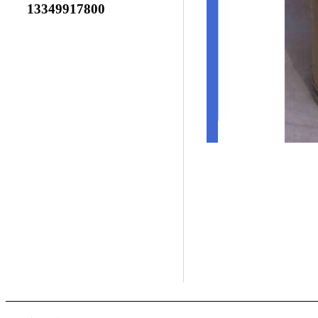
13349917800
2-溴苯乙酮