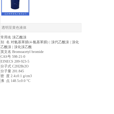
透明至黄色液体
常用名 溴乙酰溴
别 名 对氨基苯腈(4-氨基苯腈) | 溴代乙酰溴 | 溴化
乙酰溴 | 溴化溴乙酰
英文名 Bromoacetyl bromide
CAS号 598-21-0
EINECS 209-923-5
分子式 C2H2Br2O
分子量 201.845
密 度 2.4±0.1 g/cm3
沸 点 148.5±0.0 °C
闪 点 72.0±6.4 °C
性 状 透明至黄色液体
溶解性 溶于二氯甲烷、二氯乙烷、三氯甲烷和苯等
有机溶剂。
用 途 用作医药中间体 用于有机合成